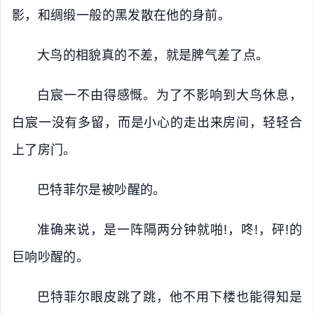
影，和绸缎一般的黑发散在他的身前。
大鸟的相貌真的不差，就是脾气差了点。
白宸一不由得感慨。为了不影响到大鸟休息，
白宸一没有多留，而是小心的走出来房间，轻轻合
上了房门。
巴特菲尔是被吵醒的。
准确来说，是一阵隔两分钟就啪!，咚!，砰!的
巨响吵醒的。
巴特菲尔眼皮跳了跳，他不用下楼也能得知是