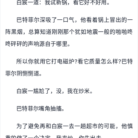
白宸一道：我试新锅，看它好不好用。
巴特菲尔深吸了一口气，他看着锅上冒出的一
阵黑烟，总算知道刚刚那个犹如地震一般的啪啪咚
咚砰砰的声响源自于哪里。
所以你就用它打电磁炉?看它质量怎么样?巴特
菲尔阴恻恻道。
白宸一尴尬了，没，我在炒米。
巴特菲尔嘴角抽搐。
为了避免再和白宸一去一趟超市的可能，他慎