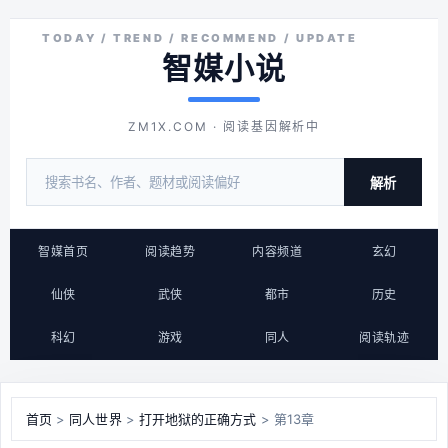
智媒小说
ZM1X.COM · 阅读基因解析中
解析
智媒首页
阅读趋势
内容频道
玄幻
仙侠
武侠
都市
历史
科幻
游戏
同人
阅读轨迹
首页
>
同人世界
>
打开地狱的正确方式
> 第13章