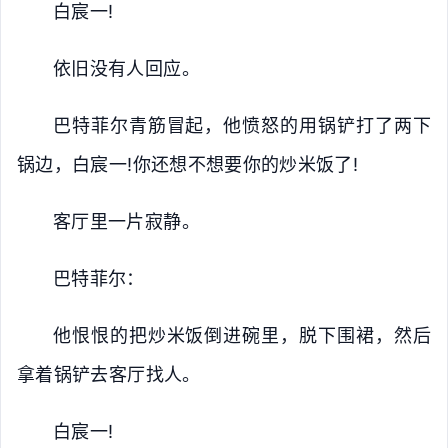
白宸一!
依旧没有人回应。
巴特菲尔青筋冒起，他愤怒的用锅铲打了两下
锅边，白宸一!你还想不想要你的炒米饭了!
客厅里一片寂静。
巴特菲尔：
他恨恨的把炒米饭倒进碗里，脱下围裙，然后
拿着锅铲去客厅找人。
白宸一!