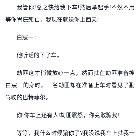
我管你!总之快给我下车!然后举起手!不然不用
等你胃癌死亡，我现在就送你上西天!
白宸一：
他听话的下了车。
劫匪这才稍微放心一点，然而就在劫匪准备搜
白宸一的身时，一名劫匪却在准备上车时看见了副
驾驶的巴特菲尔。
你!你车上还有人!劫匪震怒，你竟敢骗我!
等等，我什么时候骗你了?我没说我车上就我一