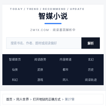
智媒小说
ZM1X.COM · 阅读基因解析中
解析
智媒首页
阅读趋势
内容频道
玄幻
仙侠
武侠
都市
历史
科幻
游戏
同人
阅读轨迹
首页
>
同人世界
>
打开地狱的正确方式
> 第27章