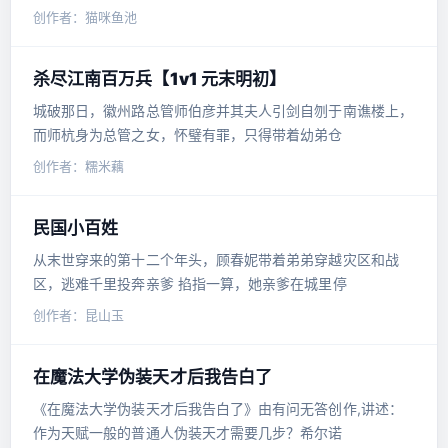
创作者：猫咪鱼池
杀尽江南百万兵【1v1 元末明初】
城破那日，徽州路总管师伯彦并其夫人引剑自刎于南谯楼上，
而师杭身为总管之女，怀璧有罪，只得带着幼弟仓
创作者：糯米藕
民国小百姓
从末世穿来的第十二个年头，顾春妮带着弟弟穿越灾区和战
区，逃难千里投奔亲爹 掐指一算，她亲爹在城里停
创作者：昆山玉
在魔法大学伪装天才后我告白了
《在魔法大学伪装天才后我告白了》由有问无答创作,讲述：
作为天赋一般的普通人伪装天才需要几步？希尔诺