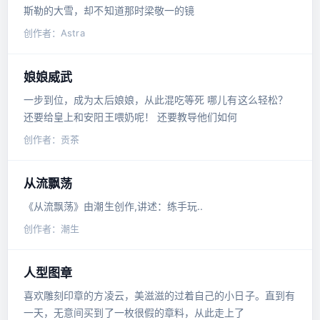
斯勒的大雪，却不知道那时梁敬一的镜
创作者：Astra
娘娘威武
一步到位，成为太后娘娘，从此混吃等死 哪儿有这么轻松？
还要给皇上和安阳王喂奶呢！ 还要教导他们如何
创作者：贡茶
从流飘荡
《从流飘荡》由潮生创作,讲述：练手玩..
创作者：潮生
人型图章
喜欢雕刻印章的方凌云，美滋滋的过着自己的小日子。直到有
一天，无意间买到了一枚很假的章料，从此走上了