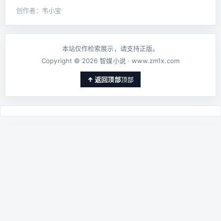
创作者：韦小宝
本站仅作检索展示，请支持正版。
Copyright © 2026 智媒小说 · www.zm1x.com
顶部
📡
当前
内容
玄幻
仙侠
武侠
都市
历史
科幻
游戏
同人
热
点：
智媒小说专注网络文学内容聚合与智能阅读体验优化，通过内容