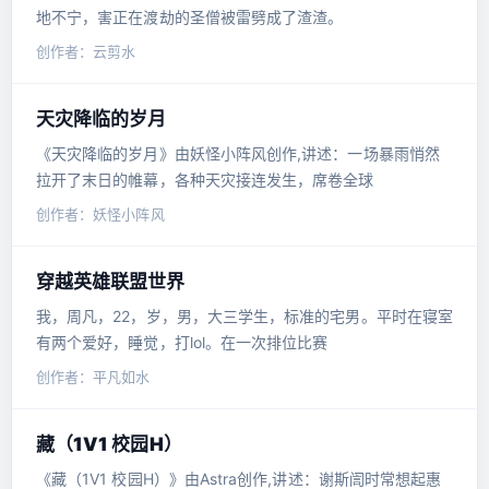
地不宁，害正在渡劫的圣僧被雷劈成了渣渣。
创作者：云剪水
天灾降临的岁月
《天灾降临的岁月》由妖怪小阵风创作,讲述：一场暴雨悄然
拉开了末日的帷幕，各种天灾接连发生，席卷全球
创作者：妖怪小阵风
穿越英雄联盟世界
我，周凡，22，岁，男，大三学生，标准的宅男。平时在寝室
有两个爱好，睡觉，打lol。在一次排位比赛
创作者：平凡如水
藏（1V1 校园H）
《藏（1V1 校园H）》由Astra创作,讲述：谢斯訚时常想起惠