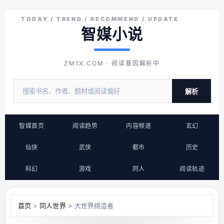
智媒小说
ZM1X.COM · 阅读基因解析中
解析
智媒首页
阅读趋势
内容频道
玄幻
仙侠
武侠
都市
历史
科幻
游戏
同人
阅读轨迹
首页
>
同人世界
> 大世界缔造者