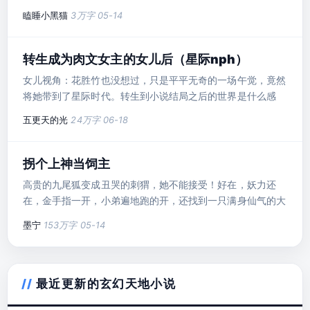
等等···）*女弱女弱女弱，女主很弱且很快就接受自己的处
瞌睡小黑猫
3万字
05-14
境，喜欢女强的不要
转生成为肉文女主的女儿后（星际nph）
女儿视角：花胜竹也没想过，只是平平无奇的一场午觉，竟然
将她带到了星际时代。转生到小说结局之后的世界是什么感
觉？花胜竹：你不懂，有一个主角老妈罩着，真的超级爽！母
五更天的光
24万字
06-18
亲视角：在别人眼中，花嫣已经过上了最美好最幸福的生活。
别人求神拜佛都找不到的精英老公，她一个人就霸占了五个，
还死撑着不结婚，也不怕带坏了女儿。可她也想要自由。本以
拐个上神当饲主
为自己这一生，都摆脱不了于几人之间游走的命运。然而上天
高贵的九尾狐变成丑哭的刺猬，她不能接受！好在，妖力还
在她差一点点放弃的时候
在，金手指一开，小弟遍地跑的开，还找到一只满身仙气的大
神饲主！听闻，还未觉醒的大神都是渣渣，她要好好保护他！
墨宁
153万字
05-14
只是，为何忽然一下，大神要吃她？更..
最近更新的玄幻天地小说