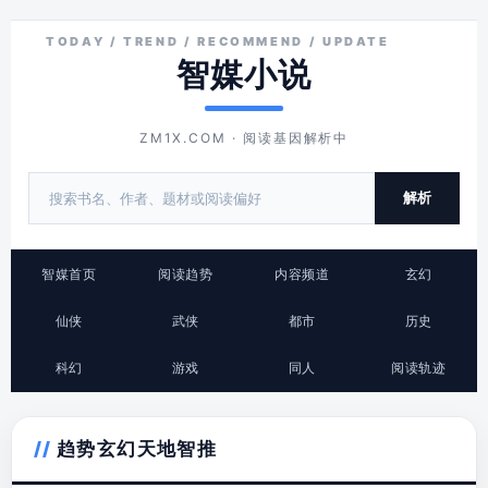
智媒小说
ZM1X.COM · 阅读基因解析中
解析
智媒首页
阅读趋势
内容频道
玄幻
仙侠
武侠
都市
历史
科幻
游戏
同人
阅读轨迹
趋势玄幻天地智推