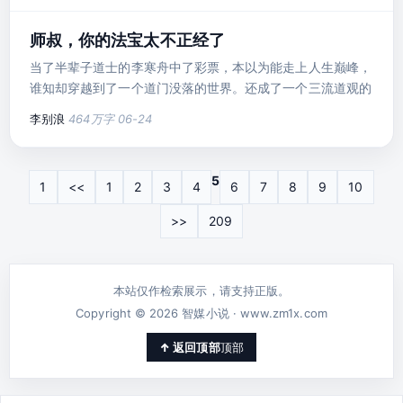
和七个姐姐嘲讽，被剥夺圣子之位，被白莲花小师弟欺辱、折
煞！楚尘笑了，嫌我修为被废？那便叛出家族，投靠魔族女
师叔，你的法宝太不正经了
帝，势将叶家夷为平地！才叛出家族，就炼化极道帝兵吞天魔
当了半辈子道士的李寒舟中了彩票，本以为能走上人生巅峰，
罐，从此吞天噬地，
谁知却穿越到了一个道门没落的世界。还成了一个三流道观的
代理宗主。李寒舟猜测只要飞升就能回到地球，奈何自身资质
李别浪
464万字
06-24
太差，只能寄希望于弟子身上。李寒舟：江湖险恶，我给你们
炼制点法宝丹药，帮助你们修炼。大弟子：师叔，摄魂铃本应
动人心神，怎么你的摄魂铃让魔门集体小便失禁？二弟子：师
5
1
<<
1
2
3
4
6
7
8
9
10
叔，七宝葫芦只收人兵器，怎么你的七宝葫芦专收人衣服？太
玄圣地的圣女被人看光
>>
209
本站仅作检索展示，请支持正版。
Copyright © 2026 智媒小说 · www.zm1x.com
顶部