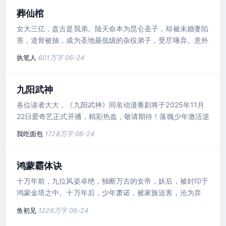
葬仙棺
女大三亿，盘古是我弟。陆天命本为昆仑圣子，却被未婚妻陷
害，道骨被抽，成为圣地最低级的杂役弟子，受尽唾弃。意外
下，觉醒在远古禁区得到的青铜古棺。古棺内，沉睡一个惊艳
执笔人
601万字
06-24
众生，倾国倾城的绝代丽人，竟要与他强行双修。陆天命嗷嗷
大叫，不愿屈服。结果却得到史上最惊人的体质大荒帝体。此
后一代传奇，就此揭开…白衣女帝：“三年后，你若达不到道
九阳武神
王境，下次双修，你必死无疑。”“……”陆天命麻了，还要双
各位读者大大，《九阳武神》同名动漫番剧将于2025年11月
修，这女帝把自己当
22日爱奇艺正式开播，精彩热血，敬请期待！落魄少年激活逆
天神脉，镇压万族天骄，横推世间一切敌，自此再无敌手！
我吃面包
1728万字
06-24
鸿蒙霸体诀
十万年前，九位风姿卓绝，独断万古的女帝，妖后，被封印于
鸿蒙金塔之中。十万年后，少年萧诺，被家族迫害，沦为弃
子。阴差阳错之下，开启鸿蒙金塔，修炼霸体神诀，成就无上
鱼初见
1226万字
06-24
神体。自此诸天仙魔，皆将烟消云散。