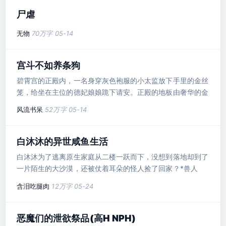
尸虐
无物
70万字
05-14
宫斗不如养条狗
碧霄宫的正殿内，一名身穿灰色袍服的小太监放下手里的金丝
笼，给坐在主位的德妃娘娘跪下请安。正殿的地板由奢华的金
砖铺设而成，虽名为金砖，实际上却是黑色的，表面...
风流书呆
52万字
05-14
白沐沐的异世咸鱼生活
白沐沐为了逃离原生家庭从二楼一跃而下，没想到落地却到了
一片陌生的大沙漠，还被仗着耳朵的怪人捡了回家？*兽人
np，甜文，逃离原生家庭的女生穿越被帅哥兽人带回家的故
含泪吃腿肉
12万字
05-24
事*一直找不到符合xp的小说，只能自割腿肉，设定可能会比
较杂乱*剧情和肉五五分（剧情为了肉服务），内含作者的所
有xp（不限于体型差、口交、赤壁、吃奶、兄弟夹心、产乳
恶魔们的泄欲祭品(高H NPH)