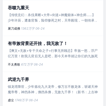
吞噬九重天
【传统玄幻：杀伐果断+大帝+剑道+神魔煅体+神念师……】
少年许辰，遭逢背叛，险些惨死之时，天帝殿现，一朝传承，
逆天改命！帝阶武学，信手捏来。……世间一直有天帝殿的传
屠刀成佛
1362万字
06-24
说。殿中有绝世大帝传承。镇古绝今的噬天大帝。《吞噬帝
诀》，噬天噬地噬万物，练至大成，连大道都可吞噬。战天斗
地的战天大帝。《战天诀》，天战斗地，盖世无敌，练到大
有帝族背景还开挂，我无敌了！
成，战力提升256倍，拳破寰宇，弹指灭星辰。气吞寰宇的黄
【爽文+无敌+专干天命之子+行事无所顾忌】帝族一怒，浮尸
泉大帝。惊才绝艳的虚
亿万里！欺我儿背后无人是吧，那今天本帝就让你们的九族死
个一干二净！！！陈稳刚穿越就陷入必死之局，反手觉醒最强
不太勇敢
672万字
06-24
体质混沌序列体，外加金手指天命大熔炉。你是荒古圣体，来
自天命帝族？桀桀桀，给老子熔了他！你是万世重生者，来自
始皇一族？桀桀桀，再老子熔了他！你是系统拥有者，来自荒
武逆九千界
古世家？桀桀桀，来嘛，来嘛，全都是老子的……我管你来自
镇龙塔降世，少年炼化九大龙帝，修万古不败龙体，斩诸天神
什么势力，管你拥有
魔帝尊，神挡杀神，佛挡杀佛，无敌九千界！（新书：上古神
墓，同步连载！）
虚尘
1749万字
06-24