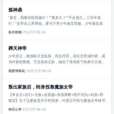
炼神鼎
“秦玄，我要你助我修行！”“要多久？”“不会很久，三百年就
行！”女帝自上界降临，要与下界少年秦玄双修。少年秦玄虽
极力反抗，终沦为女帝炉鼎整整三百年！绝望之际，女帝以星
秋月梧桐
714万字
06-24
辰为骨，混沌为肉，为秦玄重塑无敌之身，自此少年鱼飞龙
门，鲸吞天地！“我有一尊炼神鼎，可炼妖、炼仙，熔炼乾坤
万物！”
葬天神帝
少年苏尘，被抽取天龙血脉，毁去丹田，送往北荒城叶家，成
为叶家的赘婿。万念俱灰之际，融合了母亲留下的葬天古戒，
成为葬天古戒之主，修葬天神功，悟绝世神通，从此走上了一
我爱弹棉花
1252万字
06-24
条横扫万界天骄的无敌之路。若这天地不公，我便埋葬诸天！
叛出家族后，转身投靠魔族女帝
【单女主+玄幻+无敌+反穿越+杀伐果断+绝不回头+剑道+吞
噬流】为了让家族晋升不朽世家，叶楚尘不惜与魔族女帝林书
望大战，拼得筋脉尽毁，神体破碎，修为尽失。叶家成功晋升
锦言公举
615万字
06-24
为不朽世家，掌管九十九条灵脉，而他楚尘被废后却受尽父亲