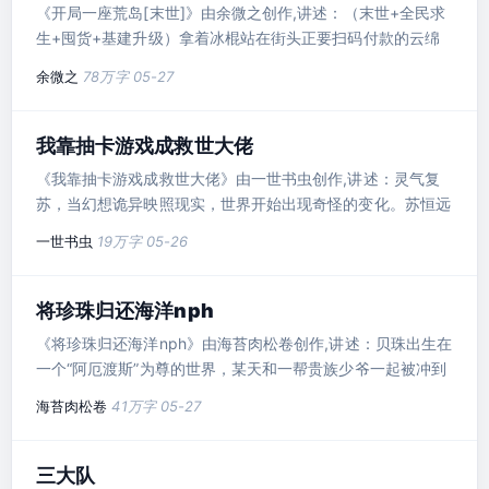
《开局一座荒岛[末世]》由余微之创作,讲述：（末世+全民求
生+囤货+基建升级）拿着冰棍站在街头正要扫码付款的云绵
绵忽然晕倒，醒来..
余微之
78万字
05-27
我靠抽卡游戏成救世大佬
《我靠抽卡游戏成救世大佬》由一世书虫创作,讲述：灵气复
苏，当幻想诡异映照现实，世界开始出现奇怪的变化。苏恒远
新买的游戏手柄自动安..
一世书虫
19万字
05-26
将珍珠归还海洋nph
《将珍珠归还海洋nph》由海苔肉松卷创作,讲述：贝珠出生在
一个“阿厄渡斯”为尊的世界，某天和一帮贵族少爷一起被冲到
一个孤岛上......
海苔肉松卷
41万字
05-27
三大队