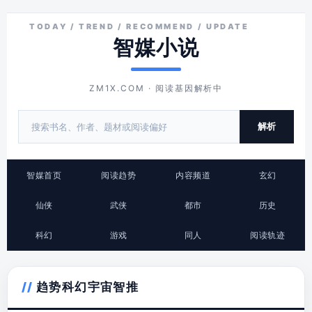
智媒小说
ZM1X.COM · 阅读基因解析中
解析
智媒首页
阅读趋势
内容频道
玄幻
仙侠
武侠
都市
历史
科幻
游戏
同人
阅读轨迹
趋势科幻宇宙智推