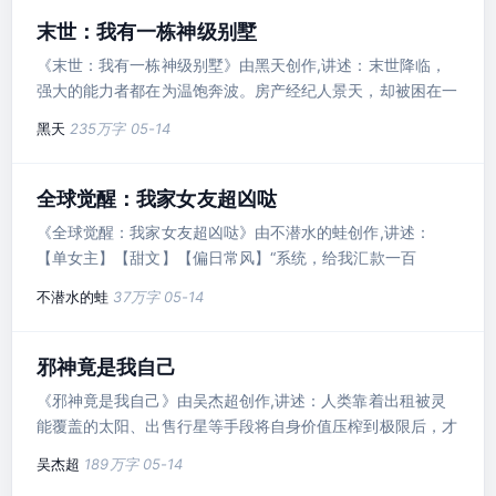
末世：我有一栋神级别墅
《末世：我有一栋神级别墅》由黑天创作,讲述：末世降临，
强大的能力者都在为温饱奔波。房产经纪人景天，却被困在一
栋神奇别墅内，当..
黑天
235万字
05-14
全球觉醒：我家女友超凶哒
《全球觉醒：我家女友超凶哒》由不潜水的蛙创作,讲述：
【单女主】【甜文】【偏日常风】“系统，给我汇款一百
亿！”“对不起，无法办到。”“..
不潜水的蛙
37万字
05-14
邪神竟是我自己
《邪神竟是我自己》由吴杰超创作,讲述：人类靠着出租被灵
能覆盖的太阳、出售行星等手段将自身价值压榨到极限后，才
在宗主文 明..
吴杰超
189万字
05-14