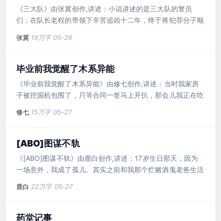
《三大队》由张冀创作,讲述：小说讲述的是三大队的警员
们，在队长老程的带领下辛苦追凶十二年，终于将犯罪分子顺
利..
张冀
19万字
05-26
毕业前我觉醒了木系异能
《毕业前我觉醒了木系异能》由修七创作,讲述：当时我家房
子被挖掘机包围了，只等合同一签马上开扒，那会儿我正在吃
带头大哥送的瓜，..
修七
15万字
05-27
[ABO]图谋不轨
《[ABO]图谋不轨》由鹿白创作,讲述：17岁生日那天，因为
一场意外，我成了孤儿。其实之前和我那个烂赌酒鬼老爸生活
在一起，..
鹿白
22万字
05-27
药堂记事