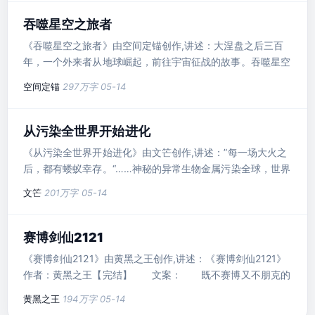
吞噬星空之旅者
《吞噬星空之旅者》由空间定锚创作,讲述：大涅盘之后三百
年，一个外来者从地球崛起，前往宇宙征战的故事。吞噬星空
同人，单世界..
空间定锚
297万字
05-14
从污染全世界开始进化
《从污染全世界开始进化》由文笀创作,讲述：”每一场大火之
后，都有蝼蚁幸存。“……神秘的异常生物金属污染全球，世界
发生巨大变..
文笀
201万字
05-14
赛博剑仙2121
《赛博剑仙2121》由黄黑之王创作,讲述：《赛博剑仙2121》
作者：黄黑之王【完结】 文案： 既不赛博又不朋克的
赛博朋克。..
黄黑之王
194万字
05-14