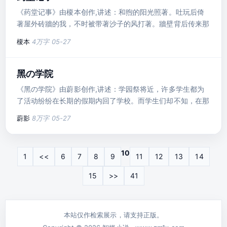
《药堂记事》由榎本创作,讲述：和煦的阳光照著。吐玩后倚
著屋外砖牆的我，不时被带著沙子的风打著。牆壁背后传来那
婆..
榎本
4万字
05-27
黑の学院
《黑の学院》由蔚影创作,讲述：学园祭将近，许多学生都为
了活动纷纷在长期的假期内回了学校。而学生们却不知，在那
校..
蔚影
8万字
05-27
10
1
<<
6
7
8
9
11
12
13
14
15
>>
41
本站仅作检索展示，请支持正版。