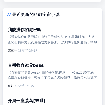
最近更新的科幻宇宙小说
我能摸你的尾巴吗
《我能摸你的尾巴吗》由弦三千创作,讲述：星际时代，人类
进化出精神力以及更强战力的兽形。贺霁执行任务受伤，精神
力不稳，无法..
弦三千
13万字
05-27
直播收容诡异boss
《直播收容诡异boss》由宵好创作,讲述：「公元2030年底，
诡异在全球爆发，深海之下的存在吞噬船只，偏僻的岛屿落下
诅咒，无垠..
宵好
42万字
05-27
开局一座荒岛[末世]